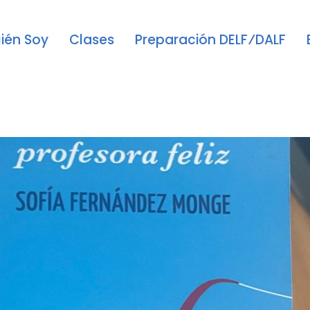
ién Soy
Clases
Preparación DELF⁄DALF