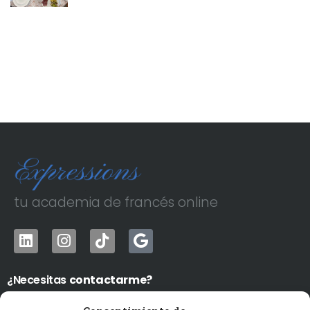
tu academia de francés online
¿Necesitas
contactarme?
WhatsApp
›
691802480